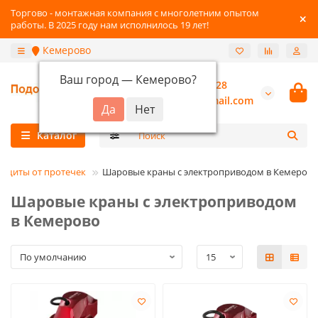
Торгово - монтажная компания с многолетним опытом
работы. В 2025 году нам исполнилось 19 лет!
Кемерово
Ваш город —
Кемерово
?
+7-3842-216-528
burannsk@gmail.com
Каталог
ащиты от протечек
Шаровые краны с электроприводом в Кемерово
Шаровые краны с электроприводом
в Кемерово