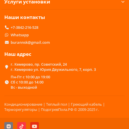
Услуги установки
Шаровый кран с электроприводом представляет собой
запорную арматуру, оснащенную электрическим приводом,
который способен автоматически открывать или закрывать
Наши контакты
подачу воды по команде контроллера.
+7-3842-216-528
В отличие от обычного ручного крана, электроприводной
Whatsapp
кран работает без участия человека. При получении сигнала
от системы защиты от протечек привод поворачивает
burannsk@gmail.com
шаровый механизм и полностью перекрывает поток воды.
Наш адрес
Такое решение позволяет предотвратить серьезные
последствия аварий и минимизировать ущерб от утечки.
г. Кемерово, пр. Советский, 24
г. Кемерово ул. Юрия Двужильного, 7, корп. 3
Как работают краны с
электроприводом
Пн-Пт с 10:00 до 19:00
Сб с 10:00 до 14:00
Принцип работы системы достаточно прост.
Вс - выходной
Датчик обнаруживает появление воды.
Контроллер получает сигнал о протечке.
Кондиционирование | Теплый пол | Греющий кабель |
Контроллер отправляет команду на электропривод.
Терморегуляторы | ПодогревПола.РФ © 2009-2025 г.
Кран автоматически перекрывает холодное и горячее
водоснабжение.
Подача воды прекращается до устранения причины
аварии.