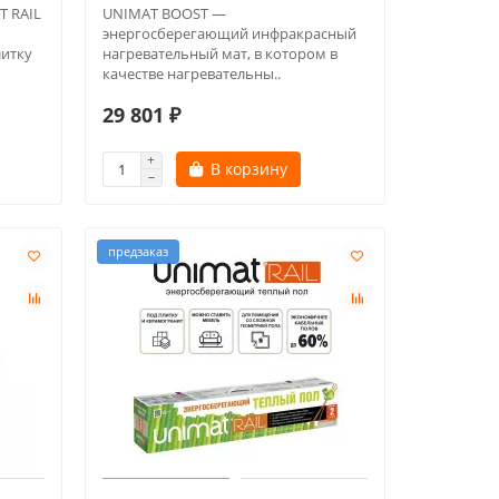
T RAIL
UNIMAT BOOST —
энергосберегающий инфракрасный
литку
нагревательный мат, в котором в
качестве нагревательны..
29 801 ₽
В корзину
предзаказ