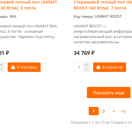
жневой теплый пол UNIMAT
Стержневой теплый пол U
130 Вт/м2, 6 пог/м
BOOST 160 Вт/м2, 7 пог/м
RAIL
UNIMAT BOOST
невой теплый пол UNIMAT RAIL
UNIMAT BOOST —
/м2, 6 пог/м - основные
энергосберегающий инфракра
ущества : Идеален под плитку
нагревательный мат, в котором
качестве нагревательны..
01 ₽
34 769 ₽
В корзину
В корзину
Показать еще
1
2
>
>|
Показано с 1 по 15 из 16 (всего 2