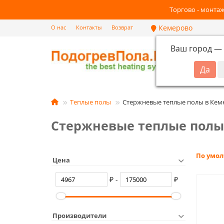
Торгово - монтаж
Кемерово
О нас
Контакты
Возврат
Ваш город —
Кат
Теплые полы
Стержневые теплые полы в Кем
Стержневые теплые полы
По умо
Цена
₽ -
₽
Производители