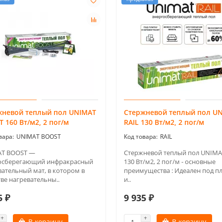
жневой теплый пол UNIMAT
Стержневой теплый пол U
 160 Вт/м2, 2 пог/м
RAIL 130 Вт/м2, 2 пог/м
UNIMAT BOOST
RAIL
T BOOST —
Стержневой теплый пол UNIMA
осберегающий инфракрасный
130 Вт/м2, 2 пог/м - основные
вательный мат, в котором в
преимущества : Идеален под п
ве нагревательны..
и..
5 ₽
9 935 ₽
В корзину
В корзину