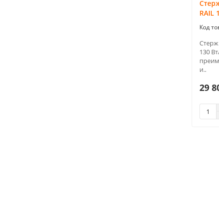
Стер
RAIL 
Стерж
130 Вт
преим
и..
29 8