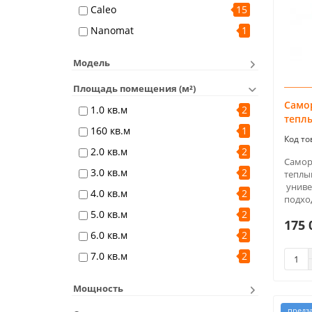
Caleo
15
Nanomat
1
Модель
Площадь помещения (м²)
Само
1.0 кв.м
2
тепл
160 кв.м
1
2.0 кв.м
2
Самор
3.0 кв.м
2
теплы
униве
4.0 кв.м
2
подход
5.0 кв.м
2
175 
6.0 кв.м
2
7.0 кв.м
2
Мощность
предз