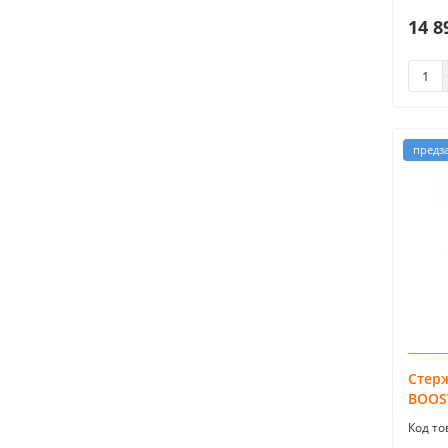
14 8
предз
Стер
BOOST