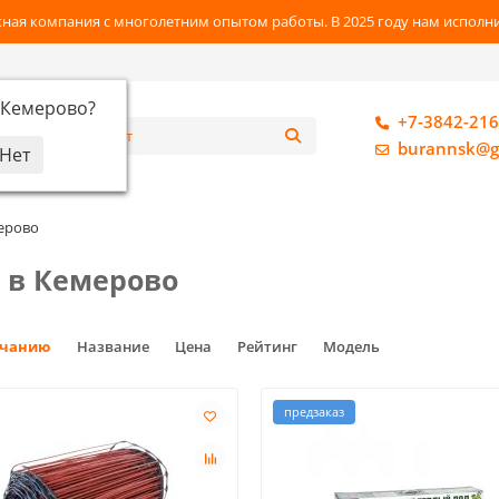
ная компания с многолетним опытом работы. В 2025 году нам исполнил
Кемерово
?
+7-3842-216
алог
burannsk@g
ерово
 в Кемерово
лчанию
Название
Цена
Рейтинг
Модель
предзаказ