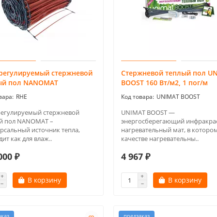
регулируемый стержневой
Стержневой теплый пол U
ый пол NANOMAT
BOOST 160 Вт/м2, 1 пог/м
RHE
UNIMAT BOOST
егулируемый стержневой
UNIMAT BOOST —
й пол NANOMAT –
энергосберегающий инфракра
рсальный источник тепла,
нагревательный мат, в котором
ит как для влаж..
качестве нагревательны..
000 ₽
4 967 ₽
В корзину
В корзину
аказ
предзаказ