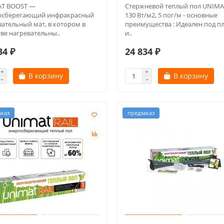
T BOOST —
Стержневой теплый пол UNIMA
осберегающий инфракрасный
130 Вт/м2, 5 пог/м - основные
вательный мат, в котором в
преимущества : Идеален под п
ве нагревательны..
и..
34 ₽
24 834 ₽
В корзину
В корзину
аказ
предзаказ