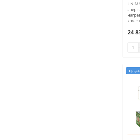
UNIMA
энерг
нагре
качест
24 8
предз