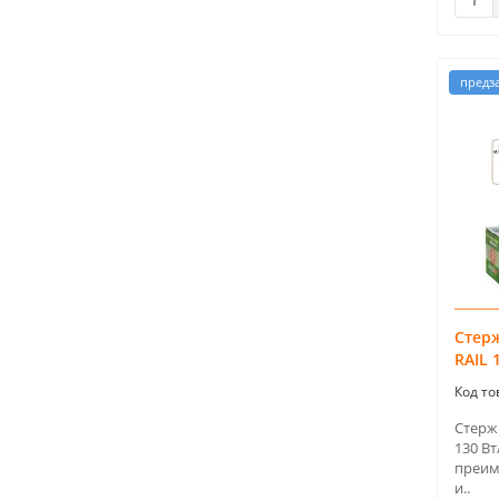
предз
Стер
RAIL 
Стерж
130 Вт
преим
и..