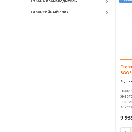
Страна производитель
Гарантийный срок
Стер
BOOST
UNIMA
энерг
нагре
качест
9 93