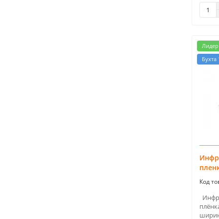
9.0 кв.м.
1
Лидер
Бухта 
Инфр
пленк
Инфра
плёнка
ширин