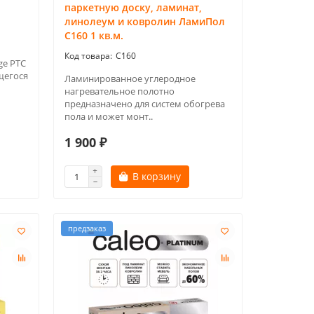
паркетную доску, ламинат,
линолеум и ковролин ЛамиПол
C160 1 кв.м.
C160
ge PTC
щегося
Ламинированное углеродное
нагревательное полотно
предназначено для систем обогрева
пола и может монт..
1 900 ₽
В корзину
предзаказ