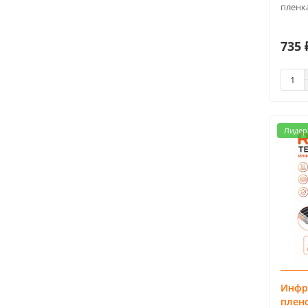
пленка
735 
Лидер
Инфр
плен