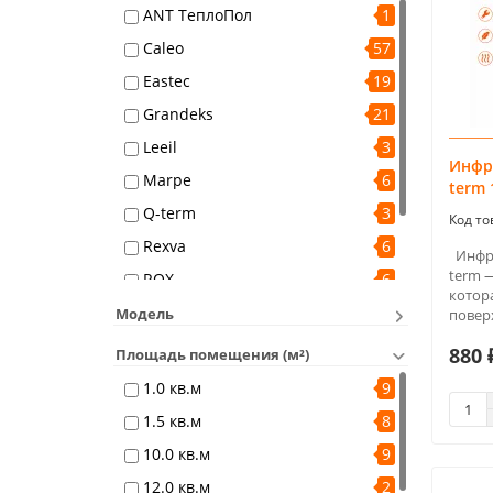
ANT ТеплоПол
1
Caleo
57
Eastec
19
Grandeks
21
Leeil
3
Инфр
Marpe
6
term 
Q-term
3
Rexva
6
Инфра
term 
ROX
6
котора
Ламипол
7
Модель
поверх
Теплолюкс
33
880 
Площадь помещения (м²)
1.0 кв.м
9
1.5 кв.м
8
10.0 кв.м
9
12.0 кв.м
2