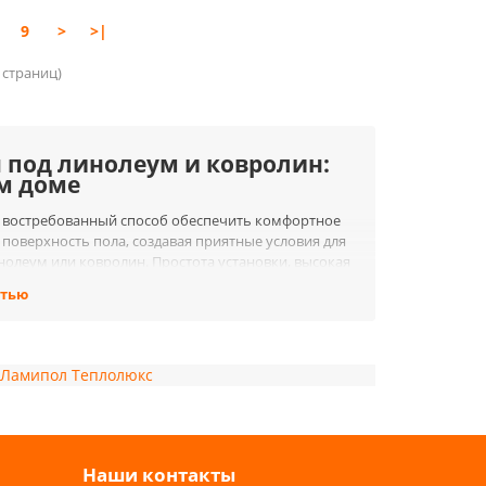
9
>
>|
1 страниц)
 под линолеум и ковролин:
м доме
и востребованный способ обеспечить комфортное
оверхность пола, создавая приятные условия для
инолеум или ковролин. Простота установки, высокая
для большинства пользователей, помогая создать
стью
воей долговечности, простоте в уходе и доступной
Ламипол
Теплолюкс
мфорт. Электрические теплые полы под линолеум
и создавая приятный микроклимат, который
Наши контакты