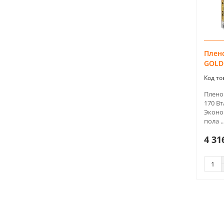
Плен
GOLD 
Плено
170 Вт
Эконо
пола ..
4 31