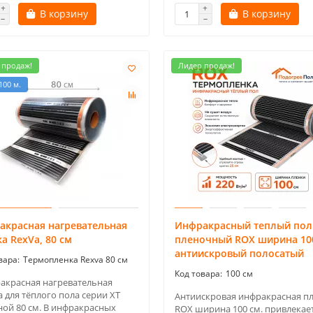
В корзину
В корзину
 продаж!
Лидер продаж!
100 м.
акрасная нагревательная
Инфракрасный теплый пол
а RexVa, 80 см
пленочный ROX ширина 10
антиискровый полосатый
Термопленка Rexva 80 см
100 см
красная нагревательная
 для тёплого пола серии XТ
Антиискровая инфракрасная п
ой 80 см. В инфракрасных
ROX ширина 100 см. привлекае