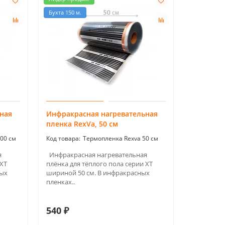
Бухта 150 м.
ная
Инфракрасная нагревательная
пленка RexVa, 50 см
00 см
Термопленка Rexva 50 см
я
Инфракрасная нагревательная
 XТ
плёнка для тёплого пола серии XT
ных
шириной 50 см. В инфракрасных
пленках..
540 ₽