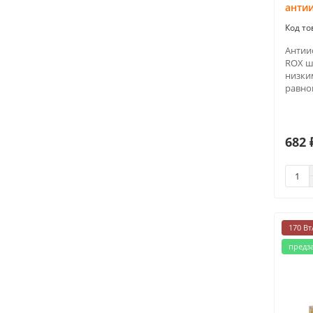
анти
Антии
ROX ш
низки
равно
682 
170 Вт
предз