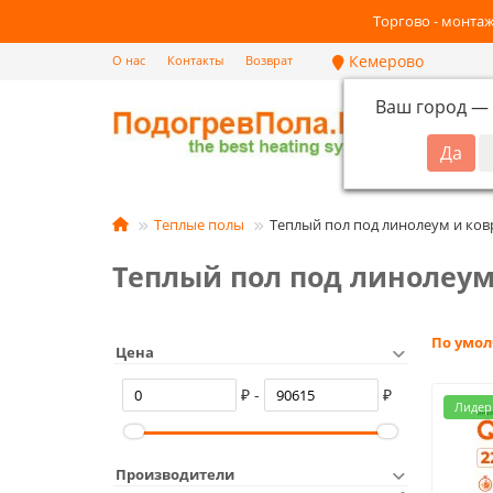
Торгово - монтаж
Кемерово
О нас
Контакты
Возврат
Ваш город —
Кат
Теплые полы
Теплый пол под линолеум и ков
Теплый пол под линолеум
По умо
Цена
₽ -
₽
Лидер
Производители