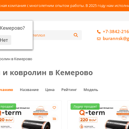
ная компания с многолетним опытом работы. В 2025 году нам исполнил
Кемерово
?
+7-3842-216
алог
burannsk@g
ролин в Кемерово
 и ковролин в Кемерово
лчанию
Название
Цена
Рейтинг
Модель
 продаж!
Лидер продаж!