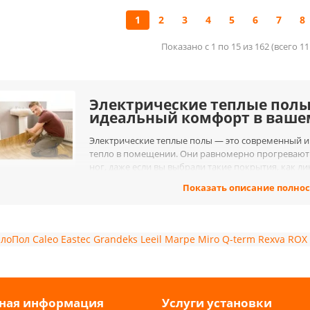
1
2
3
4
5
6
7
8
Показано с 1 по 15 из 162 (всего 1
Электрические теплые полы
идеальный комфорт в ваше
Электрические теплые полы — это современный 
тепло в помещении. Они равномерно прогревают п
ног, даже если вы выбрали такие покрытия, как л
оэффективность и доступность делают эти системы отличным выбором 
Показать описание полно
доме или офисе на протяжении всего года.
лый пол под линолеум
еум — это одно из самых популярных напольных покрытий благодаря с
плоПол
Caleo
Eastec
Grandeks
Leeil
Marpe
Miro
Q-term
Rexva
ROX
 Однако зимой линолеум часто становится холодным, что влияет на ко
т эту проблему, обеспечивая равномерный обогрев по всей площади 
ется стабильным даже в самых холодных месяцах.
лый пол под ковролин
ная информация
Услуги установки