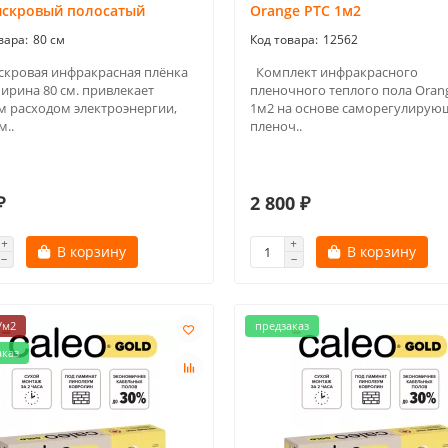
искровый полосатый
Orange PTC 1м2
80 см
12562
скровая инфракрасная плёнка
Комплект инфракрасного
ирина 80 см. привлекает
пленочного теплого пола Oran
м расходом электроэнергии,
1м2 на основе саморегулирую
м..
пленоч..
₽
2 800 ₽
В корзину
В корзину
/м2
предзаказ
аказ