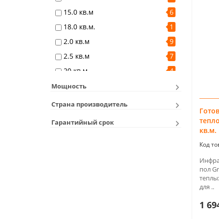
15.0 кв.м
6
18.0 кв.м.
1
2.0 кв.м
9
2.5 кв.м
7
20 кв.м
4
3.0 кв.м
9
Мощность
3.5 кв.м
8
Страна производитель
Гото
4.0 кв.м
9
тепло
Гарантийный срок
4.5 кв.м
1
кв.м.
4.5 кв.м.
1
5.0 кв.м
9
Инфра
пол G
6.0 кв.м
9
теплы
для ..
7.0 кв.м
4
8.0 кв.м
4
1 69
9.0 кв.м
1