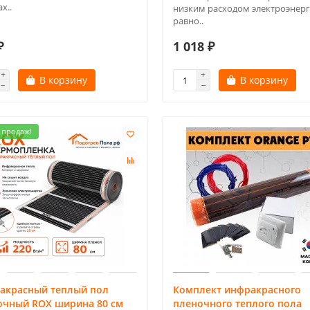
х..
низким расходом электроэнерг
равно..
₽
1 018 ₽
В корзину
В корзину
 продаж!
акрасный теплый пол
Комплект инфракрасного
очный ROX ширина 80 см
пленочного теплого пола