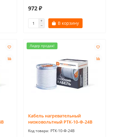
972 ₽
В корзину
Лидер продаж!
Кабель нагревательный
4В
низковольтный РТК-10-Ф-24В
РТК-10-Ф-24В