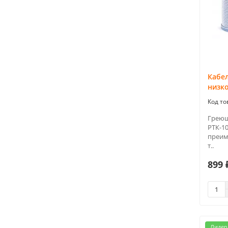
Кабе
низк
Греющ
РТК-10
преим
т..
899 
Лидер