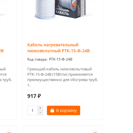
Кабель нагревательный
2В
низковольтный РТК-15-Ф-24В
РТК-15-Ф-24В
вый
Греющий кабель низковольтовый
ется
РТК-15-Ф-24В (15Вт/м) применяется
 труб,
преимущественно для обогрева труб,
т..
917 ₽
В корзину