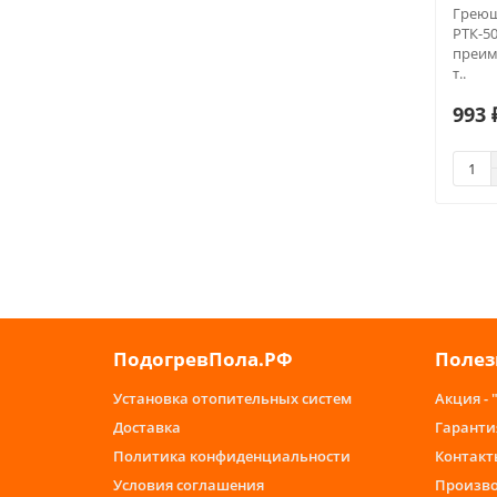
Греющ
РТК-50
преим
т..
993 
ПодогревПола.РФ
Полез
Установка отопительных систем
Акция - 
Доставка
Гаранти
Политика конфиденциальности
Контакт
Условия соглашения
Произв