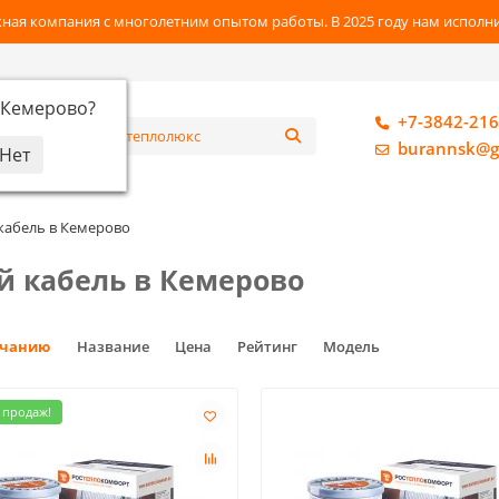
ная компания с многолетним опытом работы. В 2025 году нам исполнил
Кемерово
?
+7-3842-216
алог
burannsk@g
абель в Кемерово
 кабель в Кемерово
лчанию
Название
Цена
Рейтинг
Модель
 продаж!