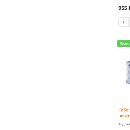
955 
Лидер
Кабе
низк