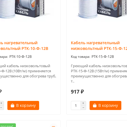
ль нагревательный
Кабель нагревательный
овольтный РТК-10-Ф-12В
низковольтный РТК-15-Ф-1
РТК-10-Ф-12В
РТК-15-Ф-12В
ий кабель низковольтовый
Греющий кабель низковольто
-Ф-12В (10Вт/м) применяется
РТК-15-Ф-12В (15Вт/м) применя
ущественно для обогрева труб,
преимущественно для обогрева
т..
₽
917 ₽
В корзину
В корзину
 продаж!