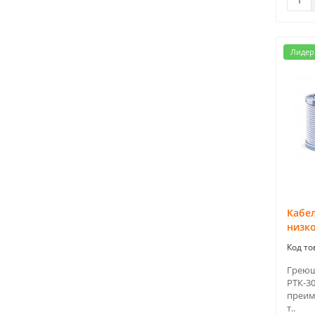
Лидер
Кабе
низк
Греющ
РТК-30
преим
т..