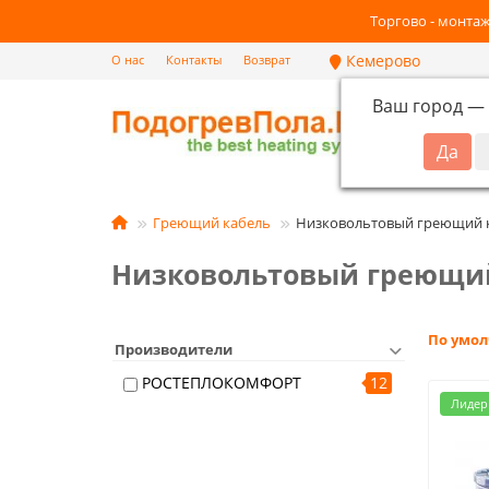
Торгово - монтаж
Кемерово
О нас
Контакты
Возврат
Ваш город —
Кат
Греющий кабель
Низковольтовый греющий к
Низковольтовый греющий
По умо
Производители
РОСТЕПЛОКОМФОРТ
12
Лидер