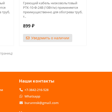
вый
Греющий кабель низковольтовый
ется
РТК-10-Ф-24В (10Вт/м) применяется
 труб,
преимущественно для обогрева труб,
т..
899 ₽
Уведомить о наличии
 страниц)
Наши контакты
ем
+7-3842-216-528
Whatsapp
burannsk@gmail.com