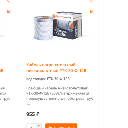
Кабель нагревательный
4В
низковольтный РТК-30-Ф-12В
РТК-30-Ф-12В
вый
Греющий кабель низковольтовый
ется
РТК-30-Ф-12В (30Вт/м) применяется
 труб,
преимущественно для обогрева труб,
т..
955 ₽
В корзину