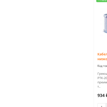
Кабе
низк
Греющ
РТК-20
преим
т..
934 