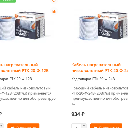
ль нагревательный
Кабель нагревательный
овольтный РТК-20-Ф-12В
низковольтный РТК-20-Ф-2
РТК-20-Ф-12В
РТК-20-Ф-24В
ий кабель низковольтовый
Греющий кабель низковольто
-Ф-12В (20Вт/м) применяется
РТК-20-Ф-24В (20Вт/м) применя
ущественно для обогрева труб,
преимущественно для обогрева
т..
₽
934 ₽
В корзину
В корзину