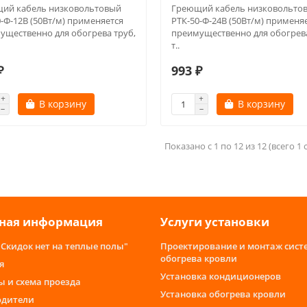
ий кабель низковольтовый
Греющий кабель низковольто
-Ф-12В (50Вт/м) применяется
РТК-50-Ф-24В (50Вт/м) применя
ущественно для обогрева труб,
преимущественно для обогрева
т..
₽
993 ₽
В корзину
В корзину
Показано с 1 по 12 из 12 (всего 1
ная информация
Услуги установки
"Скидок нет на теплые полы"
Проектирование и монтаж сист
обогрева кровли
я
Установка кондиционеров
ы и схема проезда
Установка обогрева кровли
одители