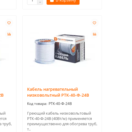
Кабель нагревательный
2В
низковольтный РТК-40-Ф-24В
РТК-40-Ф-24В
вый
Греющий кабель низковольтовый
ется
РТК-40-Ф-24В (40Вт/м) применяется
 труб,
преимущественно для обогрева труб,
т..