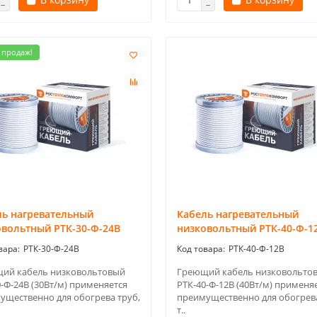
 продаж!
ль нагревательный
Кабель нагревательный
овольтный РТК-30-Ф-24В
низковольтный РТК-40-Ф-1
РТК-30-Ф-24В
РТК-40-Ф-12В
ий кабель низковольтовый
Греющий кабель низковольто
-Ф-24В (30Вт/м) применяется
РТК-40-Ф-12В (40Вт/м) применя
ущественно для обогрева труб,
преимущественно для обогрева
т..