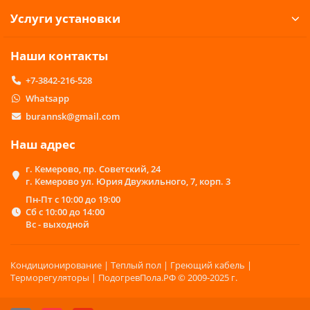
интернет-магазина помогут разобраться с
ключевыми моментами при выборе креплений и
Услуги установки
ответят на любые вопросы клиентов. Кроме того,
менеджеры помогут подобрать те материалы,
Наши контакты
которые отлично подойдут для монтажа
определенного типа кабеля.
+7-3842-216-528
Крепления для греющего
Whatsapp
кабеля - виды
burannsk@gmail.com
Крепежи для установки кабеля отличаются
между собой в зависимости от того, какой тип
Наш адрес
проводника используется:
г. Кемерово, пр. Советский, 24
1. Кабель постоянной мощности.
г. Кемерово ул. Юрия Двужильного, 7, корп. 3
2. Саморегулирующийся кабель, лента.
Пн-Пт с 10:00 до 19:00
Каждый комплект содержит в себе скобы и
Сб с 10:00 до 14:00
фиксаторы, а также дополнительные детали,
Вс - выходной
которые потребуются для комфортной установки
кабеля на определенном участке.
Кондиционирование | Теплый пол | Греющий кабель |
Ассортимент нашего интернет-магазина – это
Терморегуляторы | ПодогревПола.РФ © 2009-2025 г.
многообразие комплектов для ремонта и
крепления кабелей. Проверенные товары от