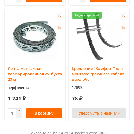
Лидер продаж!
Лента монтажная
Крепление "Комфорт" для
перфорированная 25. бухта
монтажа греющего кабеля
20 м
в желобе
перфолента
12093
1 741 ₽
78 ₽
В корзину
Уведомить о наличии
Показано с 1 по 14 из 14 (всего 1 страниц)