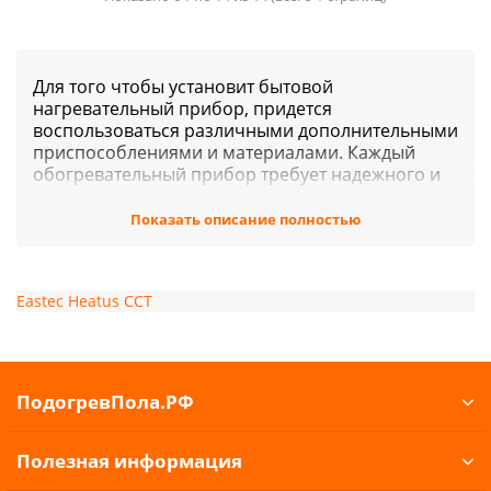
Для того чтобы установит бытовой
нагревательный прибор, придется
воспользоваться различными дополнительными
приспособлениями и материалами. Каждый
обогревательный прибор требует надежного и
прочного соединения к проводнику при
помощи специализированных креплений.
Показать описание полностью
Каждая модель нагревательного элемента
отличается индивидуальной схемой укладки и
особенностями при установке. Ознакомиться с
Eastec
Heatus
ССТ
ними можно в инструкции по эксплуатации,
которая разработана производителем
специально для того, чтобы гарантировать
клиенту надежность при установке и
безопасность во время эксплуатации
ПодогревПола.РФ
обогревательной системы независимо от сферы
применения.
Полезная информация
Квалифицированные сотрудники нашего