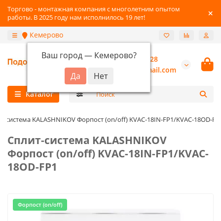
Торгово - монтажная компания с многолетним опытом
работы. В 2025 году нам исполнилось 19 лет!
Кемерово
Ваш город —
Кемерово
?
+7-3842-216-528
burannsk@gmail.com
Каталог
т-система KALASHNIKOV Форпост (on/off) KVAC-18IN-FP1/KVAC-18OD-FP
Сплит-система KALASHNIKOV
Форпост (on/off) KVAC-18IN-FP1/KVAC-
18OD-FP1
Форпост (on/off)