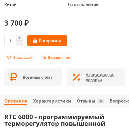
Китай
Есть в наличии
3 700 ₽
В корзину
В закладки
В сравнение
Акции, скидки,
Все виды оплат
подарки
Описание
Характеристики
Отзывы
Вопрос-
0
RTC 6000
- программируемый
терморегулятор
повышенной