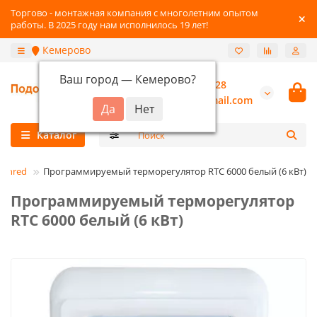
Торгово - монтажная компания с многолетним опытом
работы. В 2025 году нам исполнилось 19 лет!
Кемерово
Ваш город —
Кемерово
?
+7-3842-216-528
burannsk@gmail.com
Каталог
enred
Программируемый терморегулятор RTC 6000 белый (6 кВт)
Программируемый терморегулятор
RTC 6000 белый (6 кВт)