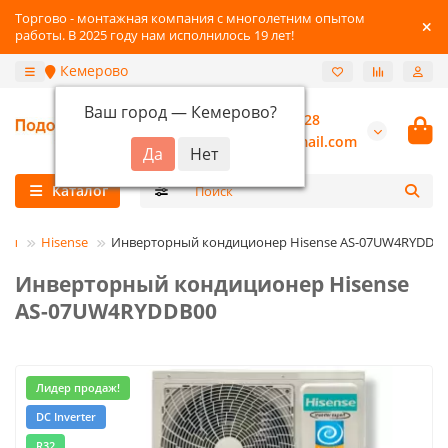
Торгово - монтажная компания с многолетним опытом
работы. В 2025 году нам исполнилось 19 лет!
Кемерово
Ваш город —
Кемерово
?
+7-3842-216-528
burannsk@gmail.com
Каталог
еры
Hisense
Инверторный кондиционер Hisense AS-07UW4RYDDB
Инверторный кондиционер Hisense
AS-07UW4RYDDB00
Лидер продаж!
DC Inverter
R32