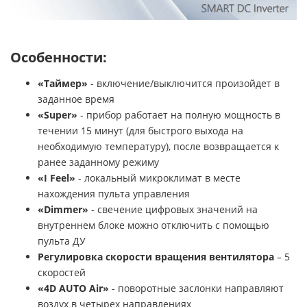
Особенности:
«Таймер»
- включение/выключится произойдет в
заданное время
«
Super»
- прибор работает на полную мощность в
течении 15 минут (для быстрого выхода на
необходимую температуру), после возвращается к
ранее заданному режиму
«
I
Feel»
- локальный микроклимат в месте
нахождения пульта управления
«
Dimmer»
- свечение цифровых значений на
внутреннем блоке можно отключить с помощью
пульта ДУ
Регулировка скорости вращения вентилятора
– 5
скоростей
«4
D
AUTO
Air»
- поворотные заслонки направляют
воздух в четырех направлениях