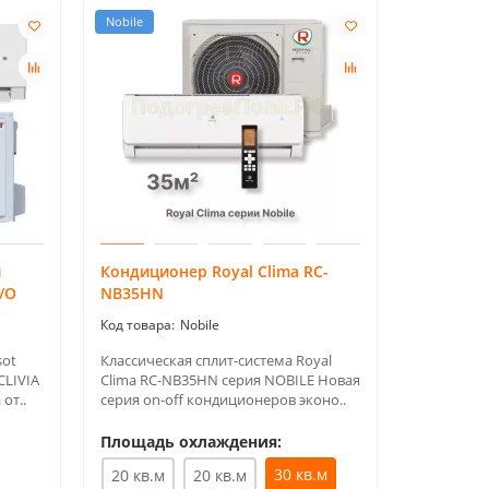
Nobile
Nobile
й
Кондиционер Royal Clima RC-
Кондицио
/O
NB35HN
NB55HN
Nobile
sot
Классическая сплит-система Royal
Классичес
CLIVIA
Clima RC-NB35HN серия NOBILE Новая
Clima RC-
от..
серия on-off кондиционеров эконо..
серия on-
Площадь охлаждения:
30 кв.м
20 кв.м
20 кв.м
Площадь