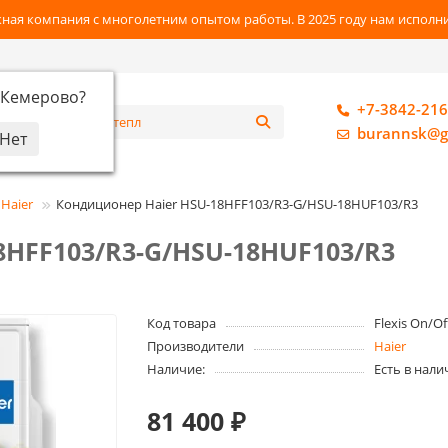
ная компания с многолетним опытом работы. В 2025 году нам исполнил
Кемерово
?
+7-3842-216
алог
burannsk@g
Haier
Кондиционер Haier HSU-18HFF103/R3-G/HSU-18HUF103/R3
8HFF103/R3-G/HSU-18HUF103/R3
Код товара
Flexis On/Of
Производители
Haier
Наличие:
Есть в нали
81 400 ₽