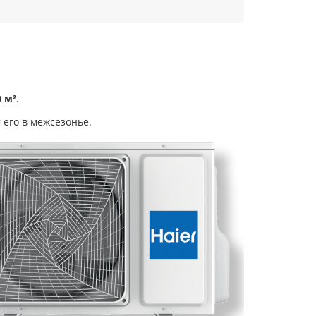
 м²
.
 его в межсезонье.