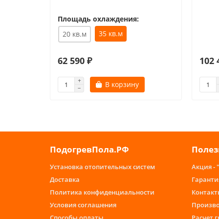
Площадь охлаждения:
35 кв.м
20 кв.м
62 590 ₽
102 
В корзину
ПодогревПола.РФ
Полез
Установка отопительных систем
Акция - 
Доставка
Гаранти
Политика конфиденциальности
Контакт
Условия соглашения
Произв
Способы оплаты
Расчет 