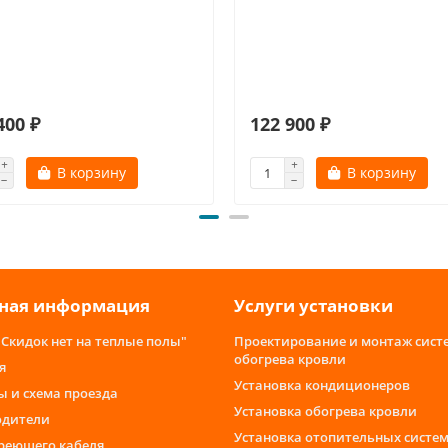
400 ₽
122 900 ₽
В корзину
В корзину
ная информация
Услуги установки
"Скидок нет на теплые полы"
Проектирование и монтаж сист
обогрева кровли
я
Установка кондиционеров
ы и схема проезда
Установка обогрева кровли
одители
Установка отопительных систе
греющего кабеля