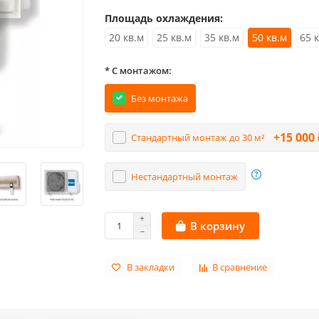
Площадь охлаждения:
20 кв.м
25 кв.м
35 кв.м
50 кв.м
65 
* С монтажом:
Без монтажа
+15 000 
Стандартный монтаж до 30 м²
Нестандартный монтаж
В корзину
В закладки
В сравнение