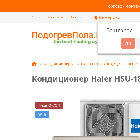
Торгово - монтаж
Кемерово
О нас
Контакты
Возврат
Ваш город —
Кат
Кондиционеры
Настенные кондиционеры
Кондиционер Haier HSU-1
Flexis On/Off
Wi-fi