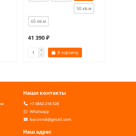
50 кв.м
20 кв.м
50 кв.м
65 кв.м
41 390 ₽
70 190 
В корзину
Наши контакты
ем
+7-3842-216-528
Whatsapp
burannsk@gmail.com
Наш адрес
м