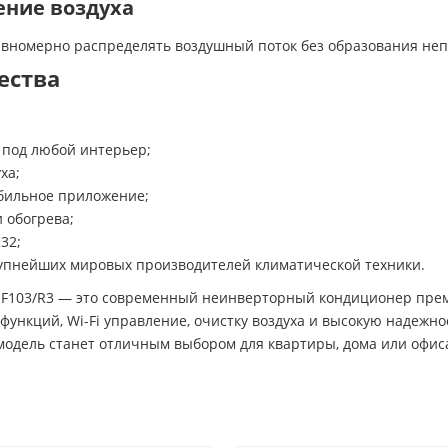
ение воздуха
авномерно распределять воздушный поток без образования не
ества
 под любой интерьер;
ха;
обильное приложение;
 обогрева;
32;
крупнейших мировых производителей климатической техники.
F103/R3 — это современный неинверторный кондиционер преми
функций, Wi-Fi управление, очистку воздуха и высокую надежн
модель станет отличным выбором для квартиры, дома или офис