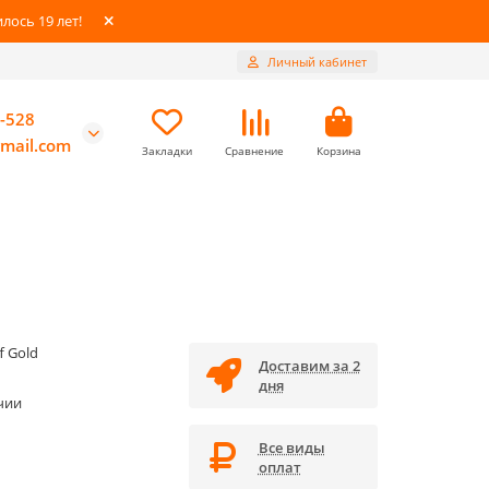
ось 19 лет!
Личный кабинет
-528
mail.com
Закладки
Сравнение
Корзина
f Gold
Доставим за 2
дня
чии
Все виды
оплат