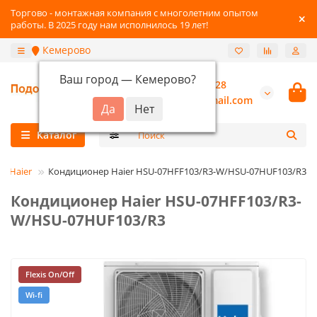
Торгово - монтажная компания с многолетним опытом
работы. В 2025 году нам исполнилось 19 лет!
Кемерово
Ваш город —
Кемерово
?
+7-3842-216-528
burannsk@gmail.com
Каталог
Haier
Кондиционер Haier HSU-07HFF103/R3-W/HSU-07HUF103/R3
Кондиционер Haier HSU-07HFF103/R3-
W/HSU-07HUF103/R3
Flexis On/Off
Wi-fi