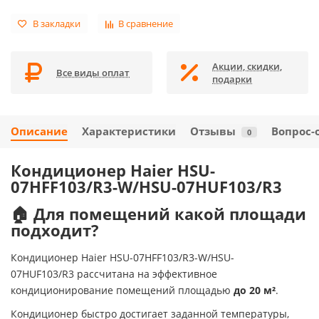
В закладки
В сравнение
Акции, скидки,
Все виды оплат
подарки
Описание
Характеристики
Отзывы
Вопрос-
0
Кондиционер Haier HSU-
07HFF103/R3-W/HSU-07HUF103/R3
🏠 Для помещений какой площади
подходит?
Кондиционер Haier HSU-07HFF103/R3-W/HSU-
07HUF103/R3 рассчитана на эффективное
кондиционирование помещений площадью
до 20 м²
.
Кондиционер быстро достигает заданной температуры,