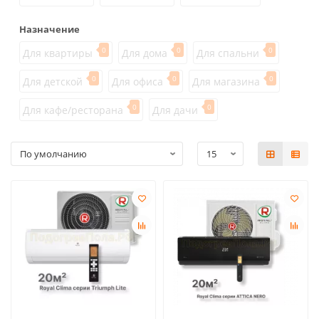
Назначение
0
0
0
Для квартиры
Для дома
Для спальни
0
0
0
Для детской
Для офиса
Для магазина
0
0
Для кафе/ресторана
Для дачи