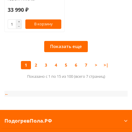
33 990 ₽
В корзину
Показать еще
1
2
3
4
5
6
7
>
>|
Показано с 1 по 15 из 100 (всего 7 страниц)
←
ПодогревПола.РФ