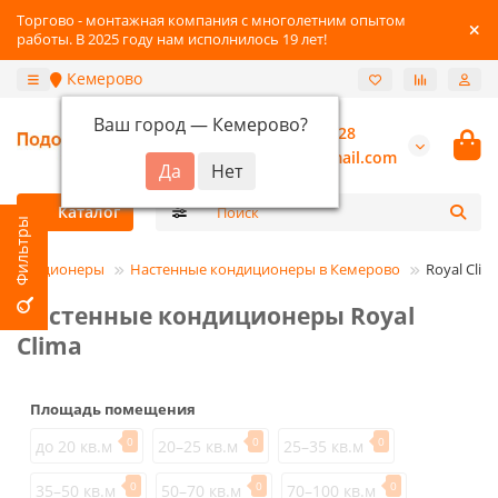
Торгово - монтажная компания с многолетним опытом
работы. В 2025 году нам исполнилось 19 лет!
Кемерово
Ваш город —
Кемерово
?
+7-3842-216-528
burannsk@gmail.com
Каталог
Кондиционеры
Настенные кондиционеры в Кемерово
Royal Clim
Настенные кондиционеры Royal
Clima
Площадь помещения
0
0
0
до 20 кв.м
20–25 кв.м
25–35 кв.м
0
0
0
35–50 кв.м
50–70 кв.м
70–100 кв.м