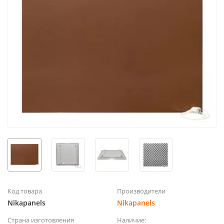
Код товара
Производители
Nikapanels
Nikapanels
Страна изготовления
Наличие: