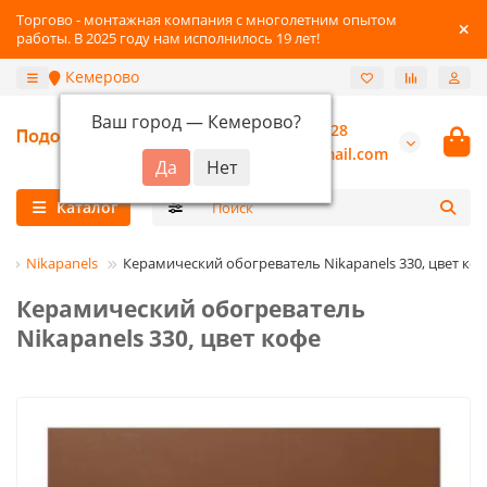
Торгово - монтажная компания с многолетним опытом
работы. В 2025 году нам исполнилось 19 лет!
Кемерово
Ваш город —
Кемерово
?
+7-3842-216-528
burannsk@gmail.com
Каталог
и
Nikapanels
Керамический обогреватель Nikapanels 330, цвет ко
Керамический обогреватель
Nikapanels 330, цвет кофе