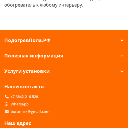
обогреватель к любому интерьеру.
ПодогревПола.РФ
Полезная информация
Услуги установки
Наши контакты
+7-3842-216-528
Whatsapp
burannsk@gmail.com
Наш адрес