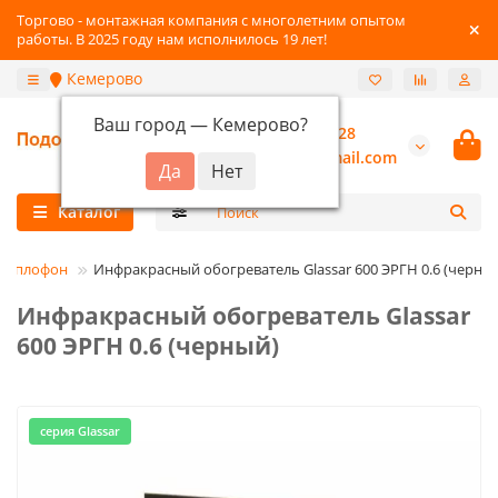
Торгово - монтажная компания с многолетним опытом
работы. В 2025 году нам исполнилось 19 лет!
Кемерово
Ваш город —
Кемерово
?
+7-3842-216-528
burannsk@gmail.com
Каталог
Теплофон
Инфракрасный обогреватель Glassar 600 ЭРГН 0.6 (черны
Инфракрасный обогреватель Glassar
600 ЭРГН 0.6 (черный)
серия Glassar